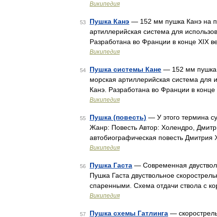
Википедия
Пушка Канэ
— 152 мм пушка Канэ на п
53
артиллерийская система для использов
Разработана во Франции в конце XIX ве
Википедия
Пушка системы Кане
— 152 мм пушка 
54
морская артиллерийская система для и
Канэ. Разработана во Франции в конце 
Википедия
Пушка (повесть)
— У этого термина су
55
Жанр: Повесть Автор: Холендро, Дмитр
автобиографическая повесть Дмитрия
Википедия
Пушка Гаста
— Современная двустволь
56
Пушка Гаста двуствольное скорострель
спаренными. Схема отдачи ствола с ко
Википедия
Пушка схемы Гатлинга
— скорострель
57