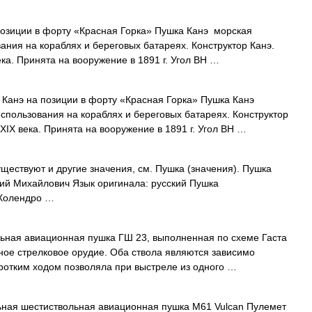
озиции в форту «Красная Горка» Пушка Канэ морская
ания на кораблях и береговых батареях. Конструктор Канэ.
ка. Принята на вооружение в 1891 г. Угол ВН …
Канэ на позиции в форту «Красная Горка» Пушка Канэ
спользования на кораблях и береговых батареях. Конструктор
XIX века. Принята на вооружение в 1891 г. Угол ВН …
ществуют и другие значения, см. Пушка (значения). Пушка
ий Михайлович Язык оригинала: русский Пушка
 Холендро …
ная авиационная пушка ГШ 23, выполненная по схеме Гаста
ное стрелковое орудие. Оба ствола являются зависимо
ротким ходом позволяла при выстреле из одного …
ная шестиствольная авиационная пушка M61 Vulcan Пулемет