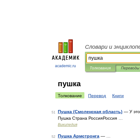
Словари и энциклоп
academic.ru
Толкования
Переводы
пушка
Толкование
Перевод
Книги
Пушка (Смоленская область)
— У это
51
Пушка Страна РоссияРоссия …
Википедия
Пушка Армстронга
— …
52