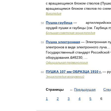
с вращающимся блоком стволов (Пушка
вращающимся блоком стволов по схеме
Википедия
Пушка-гаубица
— артиллерийское ору
58
орудий пушки и гаубицы (см. Гаубица 
Большая советская энциклопедия
Пушка электронная
— Электронная пу
59
электронов в виде электронного луча...
Государственный стандарт Российской
оборудования.&#8230; …
Официальная терминология
ПУШКА 107 мм ОБРАЗЦА 1910 г.
— ру
60
Энциклопедия вооружений
Страницы
←
Предыдущая
Сле
1
2
3
4
5
6