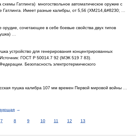
 схемы Гатлинга) многоствольное автоматическое оружие с
 Гатлинга. Имеет разные калибры, от 5,56 (XM214,&#8230; …
дие, сочетающее в себе боевые свойства двух типов
пушка) …
шка устройство для генерирования концентрированных
 Источник: ГОСТ Р 50014.7 92 (МЭК 519 7 83).
 Федерации. Безопасность электротермического
сская пушка калибра 107 мм времен Первой мировой войны …
дующая
→
7
8
9
10
11
12
13